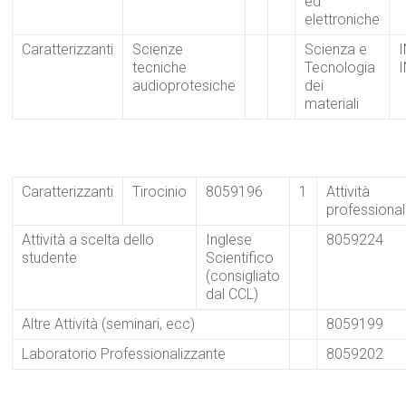
ed
elettroniche
Caratterizzanti
Scienze
Scienza e
tecniche
Tecnologia
audioprotesiche
dei
materiali
Caratterizzanti
Tirocinio
8059196
1
Attività
professional
Attività a scelta dello
Inglese
8059224
studente
Scientifico
(consigliato
dal CCL)
Altre Attività (seminari, ecc)
8059199
Laboratorio Professionalizzante
8059202