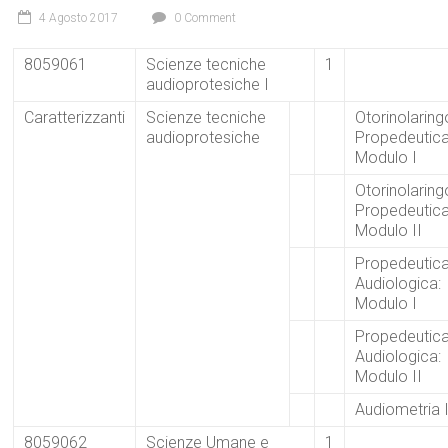
4 Agosto 2017
0 Comment
8059061
Scienze tecniche
1
audioprotesiche I
Caratterizzanti
Scienze tecniche
Otorinolaring
audioprotesiche
Propedeutica
Modulo I
Otorinolaring
Propedeutica
Modulo II
Propedeutic
Audiologica:
Modulo I
Propedeutic
Audiologica:
Modulo II
Audiometria 
8059062
Scienze Umane e
1