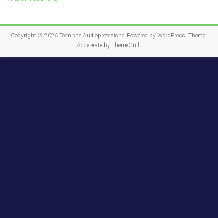
Copyright © 2026
Tecniche Audioprotesiche
. Powered by
WordPress
. Theme:
Accelerate by
ThemeGrill
.